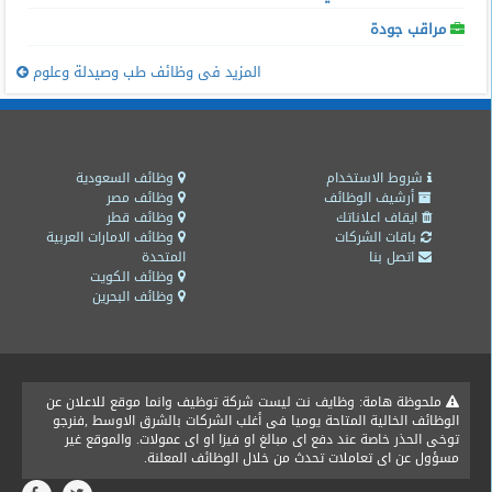
مراقب جودة
المزيد فى وظائف طب وصيدلة وعلوم
شروط الاستخدام
وظائف السعودية
أرشيف الوظائف
وظائف مصر
ايقاف اعلاناتك
وظائف قطر
باقات الشركات
وظائف الامارات العربية
اتصل بنا
المتحدة
وظائف الكويت
وظائف البحرين
ملحوظة هامة: وظايف نت ليست شركة توظيف وانما موقع للاعلان عن
الوظائف الخالية المتاحة يوميا فى أغلب الشركات بالشرق الاوسط ,فنرجو
توخى الحذر خاصة عند دفع اى مبالغ او فيزا او اى عمولات. والموقع غير
مسؤول عن اى تعاملات تحدث من خلال الوظائف المعلنة.