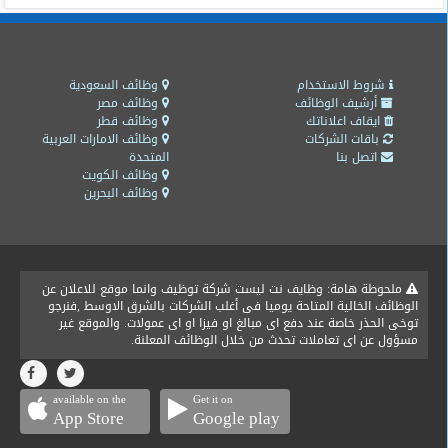
شروط الاستخدام
وظائف السعودية
أرشيف الوظائف
وظائف مصر
ايقاف اعلاناتك
وظائف قطر
باقات الشركات
وظائف الامارات العربية
اتصل بنا
المتحدة
وظائف الكويت
وظائف البحرين
ملحوظة هامة: وظايف نت ليست شركة توظيف وانما موقع للاعلان عن
الوظائف الخالية المتاحة يوميا فى أغلب الشركات بالشرق الاوسط ,فنرجو
توخى الحذر خاصة عند دفع اى مبالغ او فيزا او اى عمولات. والموقع غير
مسؤول عن اى تعاملات تحدث من خلال الوظائف المعلنة.
available on the
Get it on
App Store
Google play