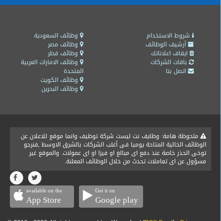
شروط الاستخدام
وظائف السعودية
أرشيف الوظائف
وظائف مصر
ايقاف اعلاناتك
وظائف قطر
باقات الشركات
وظائف الامارات العربية
اتصل بنا
المتحدة
وظائف الكويت
وظائف البحرين
ملحوظة هامة: وظايف نت ليست شركة توظيف وانما موقع للاعلان عن
الوظائف الخالية المتاحة يوميا فى أغلب الشركات بالشرق الاوسط ,فنرجو
توخى الحذر خاصة عند دفع اى مبالغ او فيزا او اى عمولات. والموقع غير
مسؤول عن اى تعاملات تحدث من خلال الوظائف المعلنة.
available on the
Get it on
App Store
Google play