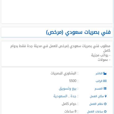
طلبات
وظائف
تصفح
الوظائف
فني بصريات سعودي (مرخص)
وظائف
مطلوب فني بصريات سعودي (مرخص للعمل في مدينة جدة فقط بدوام
اليوم
كامل
- رواتب مجزية
وظائف
- عمولات
السعودية
اليوم
: البشاوري للبصريات
الناشر
وظائف
: 5500
الراتب
مصر
:
بيع وتسويق
اليوم
القسم
:
جدة
,
السعودية
مكان العمل
وظائف
: دوام كامل
نظام العمل
حكومية
: 8 ساعات
ساعات العمل