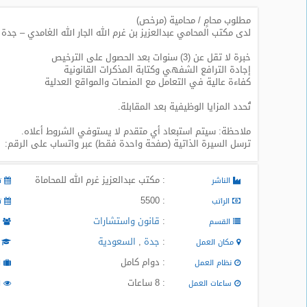
مطلوب محامٍ / محامية (مرخص)
طلبات
لدى مكتب المحامي عبدالعزيز بن غرم الله الجار الله الغامدي – جدة
وظائف
خبرة لا تقل عن (3) سنوات بعد الحصول على الترخيص
تصفح
إجادة الترافع الشفهي وكتابة المذكرات القانونية
الوظائف
كفاءة عالية في التعامل مع المنصات والمواقع العدلية
تُحدد المزايا الوظيفية بعد المقابلة.
وظائف
اليوم
ملاحظة: سيتم استبعاد أي متقدم لا يستوفي الشروط أعلاه.
ترسل السيرة الذاتية (صفحة واحدة فقط) عبر واتساب على الرقم:
وظائف
السعودية
: مكتب عبدالعزيز غرم الله للمحاماة
اليوم
الناشر
تا
: 5500
الراتب
تا
وظائف
:
قانون واستشارات
القسم
م
مصر
اليوم
:
جدة
,
السعودية
مكان العمل
ا
: دوام كامل
نظام العمل
ا
وظائف
: 8 ساعات
حكومية
ساعات العمل
ا