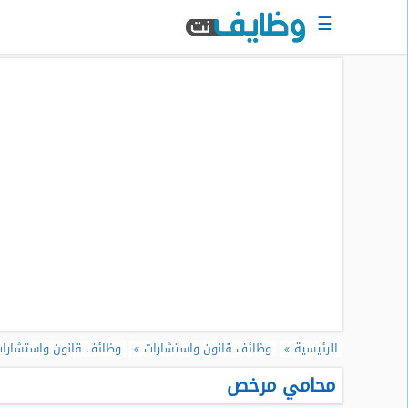
☰
الرئيسية
البحث
عن
وظيفة
دخول
حساب
جديد
اعلان
وظيفة
مجانا
سجل
الرئيسية
وظائف قانون واستشارات
وظائف قانون واستشارا
سيرتك
الذاتية
محامي مرخص
الان