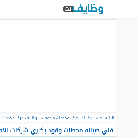
☰
الرئيسية
البحث
عن
وظيفة
دخول
حساب
جديد
اعلان
وظيفة
مجانا
سجل
الرئيسية
وظائف حرف وخدمات منوعة
وظائف حرف وخدمات م
سيرتك
الذاتية
فني صيانه محطات وقود بكبري شركات الام
الان