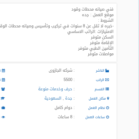
فني صيانه محطات وقود
طلبات
موقع العمل : جده
وظائف
الشروط :
-خبره لا تقل عن 8 سنوات في تركيب وتأسيس وصيانه محطات الوقود
تصفح
الامتيازات :الراتب الاساسي
الوظائف
السكن متوفر
الإقامة متوفر
التأمين الطبي متوفر
وظائف
مواصلات متوفر
اليوم
: شركه الجازوى
وظائف
الناشر
تا
السعودية
: 5500
الراتب
تا
اليوم
:
حرف وخدمات منوعة
القسم
م
وظائف
:
جدة
,
السعودية
مكان العمل
ا
مصر
: دوام كامل
اليوم
نظام العمل
ا
: 8 ساعات
ساعات العمل
ا
وظائف
حكومية