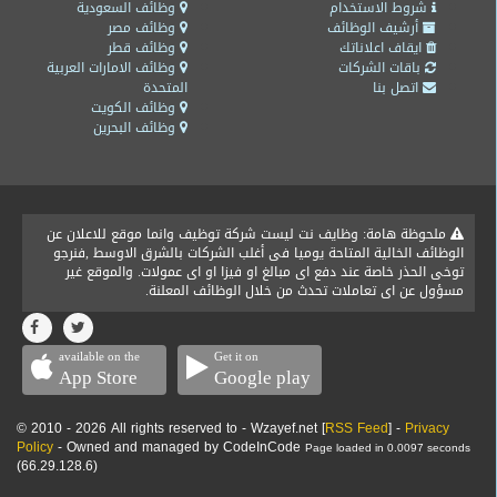
شروط الاستخدام
وظائف السعودية
أرشيف الوظائف
وظائف مصر
ايقاف اعلاناتك
وظائف قطر
باقات الشركات
وظائف الامارات العربية
اتصل بنا
المتحدة
وظائف الكويت
وظائف البحرين
ملحوظة هامة: وظايف نت ليست شركة توظيف وانما موقع للاعلان عن
الوظائف الخالية المتاحة يوميا فى أغلب الشركات بالشرق الاوسط ,فنرجو
توخى الحذر خاصة عند دفع اى مبالغ او فيزا او اى عمولات. والموقع غير
مسؤول عن اى تعاملات تحدث من خلال الوظائف المعلنة.
available on the
Get it on
App Store
Google play
© 2010 - 2026 All rights reserved to - Wzayef.net [
RSS Feed
] -
Privacy
Policy
- Owned and managed by CodeInCode
Page loaded in 0.0097 seconds
(66.29.128.6)