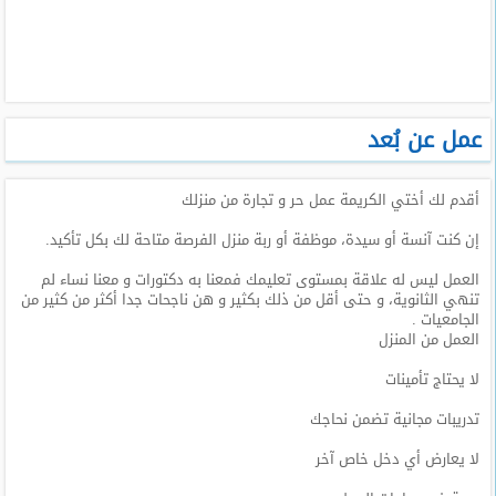
طلبات
وظائف
تصفح
الوظائف
عمل عن بُعد
وظائف
أقدم لك أختي الكريمة عمل حر و تجارة من منزلك
اليوم
إن كنت آنسة أو سيدة، موظفة أو ربة منزل الفرصة متاحة لك بكل تأكيد.
وظائف
السعودية
العمل ليس له علاقة بمستوى تعليمك فمعنا به دكتورات و معنا نساء لم
اليوم
تنهي الثانوية، و حتى أقل من ذلك بكثير و هن ناجحات جدا أكثر من كثير من
الجامعيات .
العمل من المنزل
وظائف
مصر
لا يحتاج تأمينات
اليوم
تدريبات مجانية تضمن نحاجك
وظائف
لا يعارض أي دخل خاص آخر
حكومية