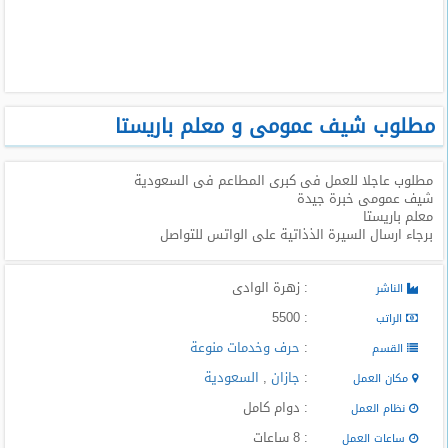
طلبات
وظائف
تصفح
الوظائف
مطلوب شيف عمومى و معلم باريستا
وظائف
مطلوب عاجلا للعمل فى كبرى المطاعم فى السعودية
اليوم
شيف عمومى خبرة جيدة
معلم باريستا
وظائف
برجاء ارسال السيرة الذذاتية على الواتس للتواصل
السعودية
اليوم
: زهرة الوادى
الناشر
وظائف
: 5500
الراتب
مصر
:
حرف وخدمات منوعة
اليوم
القسم
:
جازان
,
السعودية
مكان العمل
وظائف
: دوام كامل
نظام العمل
حكومية
: 8 ساعات
ساعات العمل