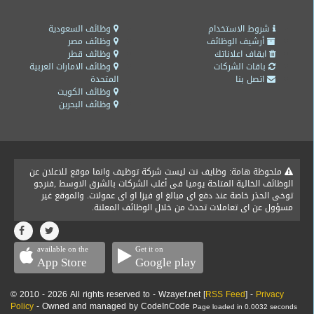
شروط الاستخدام
وظائف السعودية
أرشيف الوظائف
وظائف مصر
ايقاف اعلاناتك
وظائف قطر
باقات الشركات
وظائف الامارات العربية
اتصل بنا
المتحدة
وظائف الكويت
وظائف البحرين
ملحوظة هامة: وظايف نت ليست شركة توظيف وانما موقع للاعلان عن
الوظائف الخالية المتاحة يوميا فى أغلب الشركات بالشرق الاوسط ,فنرجو
توخى الحذر خاصة عند دفع اى مبالغ او فيزا او اى عمولات. والموقع غير
مسؤول عن اى تعاملات تحدث من خلال الوظائف المعلنة.
available on the
Get it on
App Store
Google play
© 2010 - 2026 All rights reserved to - Wzayef.net [
RSS Feed
] -
Privacy
Policy
- Owned and managed by CodeInCode
Page loaded in 0.0032 seconds