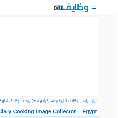
☰
الرئيسية
البحث
عن
وظيفة
دخول
حساب
جديد
اعلان
وظيفة
مجانا
سجل
الرئيسية
وظائف ادارية و اشرافية و سكرتاريه
وظائف ادارية
سيرتك
الذاتية
Clary Cooking Image Collector – Egypt
الان