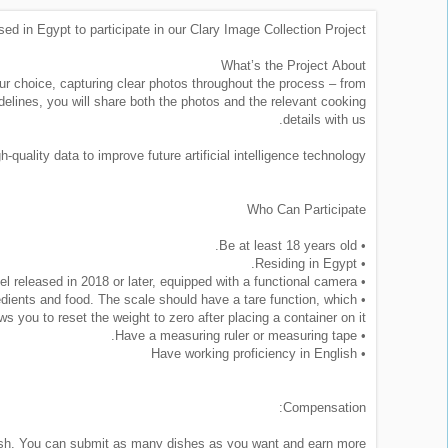
d in Egypt to participate in our Clary Image Collection Project.
طلبات
وظائف
What’s the Project About
our choice, capturing clear photos throughout the process – from
تصفح
delines, you will share both the photos and the relevant cooking
الوظائف
details with us.
h-quality data to improve future artificial intelligence technology!
وظائف
اليوم
Who Can Participate
وظائف
• Be at least 18 years old.
السعودية
• Residing in Egypt.
اليوم
• Have a smartphone or tablet with a model released in 2018 or later, equipped with a functional camera.
redients and food. The scale should have a tare function, which
وظائف
ws you to reset the weight to zero after placing a container on it.
مصر
• Have a measuring ruler or measuring tape.
اليوم
• Have working proficiency in English
وظائف
Compensation:
حكومية
ish. You can submit as many dishes as you want and earn more.