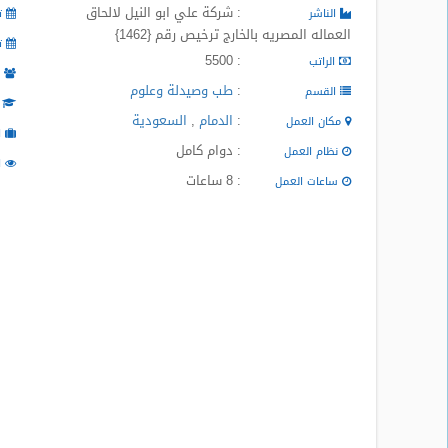
: شركة علي ابو النيل لالحاق
المدونة
الناشر
تا
العماله المصريه بالخارج ترخيص رقم {1462}
تا
: 5500
الراتب
م
:
طب وصيدلة وعلوم
القسم
ا
:
الدمام
,
السعودية
مكان العمل
ا
: دوام كامل
نظام العمل
ا
: 8 ساعات
ساعات العمل