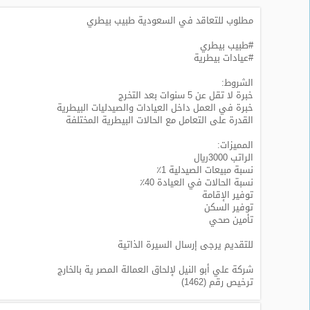
مطلوب للتعاقد في السعودية طبيب بيطري
طلبات
وظائف
#طبيب بيطري
#عيادات بيطرية
تصفح
الوظائف
الشروط:
خبرة لا تقل عن 5 سنوات بعد التخرج
خبرة في العمل داخل العيادات والصيدليات البيطرية
وظائف
القدرة على التعامل مع الحالات البيطرية المختلفة
اليوم
المميزات:
الراتب 3000ريال
وظائف
نسبة مبيعات الصيدلية 1٪
السعودية
نسبة الحالات في العيادة 40٪
اليوم
توفير الإقامة
توفير السكن
وظائف
تأمين صحي
مصر
اليوم
للتقديم يرجى إرسال السيرة الذاتية
شركة علي أبو النيل لإلحاق العمالة المصر ية بالخارج
وظائف
ترخيص رقم (1462)
حكومية