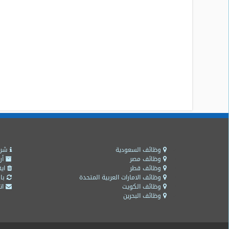
وظائف السعودية
شرو
وظائف مصر
أر
وظائف قطر
ايق
وظائف الامارات العربية المتحدة
باق
وظائف الكويت
اتص
وظائف البحرين