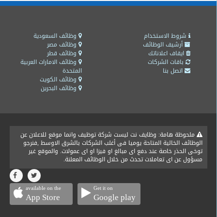
شروط الاستخدام
وظائف السعودية
أرشيف الوظائف
وظائف مصر
ايقاف اعلاناتك
وظائف قطر
باقات الشركات
وظائف الامارات العربية
اتصل بنا
المتحدة
وظائف الكويت
وظائف البحرين
ملحوظة هامة: وظايف نت ليست شركة توظيف وانما موقع للاعلان عن
الوظائف الخالية المتاحة يوميا فى أغلب الشركات بالشرق الاوسط ,فنرجو
توخى الحذر خاصة عند دفع اى مبالغ او فيزا او اى عمولات. والموقع غير
مسؤول عن اى تعاملات تحدث من خلال الوظائف المعلنة.
available on the
Get it on
App Store
Google play