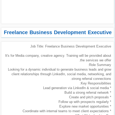
طلبات
وظائف
تصفح
الوظائف
Freelance Business Development Executive
وظائف
Job Title: Freelance Business Development Executive
اليوم
It's for Media company, creative agency. Training will be provided about
وظائف
the services we offer.
السعودية
Role Summary:
اليوم
Looking for a dynamic individual to generate business leads and grow
client relationships through LinkedIn, social media, networking, and
strong referral connections.
وظائف
Key Responsibilities:
مصر
* Lead generation via LinkedIn & social media
اليوم
* Build a strong referral network
* Create and pitch proposals
* Follow up with prospects regularly
وظائف
* Explore new market opportunities
حكومية
* Coordinate with internal teams to meet client expectations