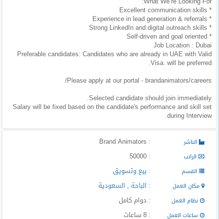
What We’re Looking For:
المدونة
* Excellent communication skills
* Experience in lead generation & referrals
* Strong LinkedIn and digital outreach skills
* Self-driven and goal oriented
Job Location : Dubai
Preferable candidates: Candidates who are already in UAE with Valid
Visa. will be preferred.
Please apply at our portal - brandanimators/careers/
Selected candidate should join immediately.
Salary will be fixed based on the candidate's performance and skill set
during Interview.
: Brand Animators
الناشر
: 50000
الراتب
:
بيع وتسويق
القسم
:
الباحة
,
السعودية
مكان العمل
: دوام كامل
نظام العمل
: 8 ساعات
ساعات العمل