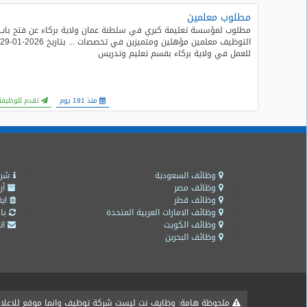
مطلوب معلمين
طلبات
مطلوب لمؤسسة تعليمة كبري في سلطنة عمان ولاية بركاء عن فتح باب
وظائف
التوظيف معلمين مؤهلين ومتميزين في تخصصات ... بتاريخ 2026-01-29
للعمل في ولاية بركاء بقسم تعليم وتدريس
تصفح
الوظائف
منذ 191 يوم
تقدم للوظيفة
وظائف
اليوم
وظائف
السعودية
وظائف السعودية
شرو
اليوم
وظائف مصر
أر
وظائف قطر
ايق
وظائف الامارات العربية المتحدة
باق
وظائف
وظائف الكويت
اتص
مصر
وظائف البحرين
اليوم
وظائف
حكومية
ملحوظة هامة: وظايف نت ليست شركة توظيف وانما موقع للاعلان ع