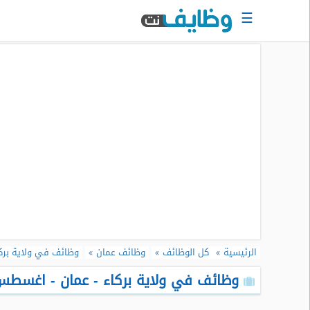
☰
الرئيسية
البحث
عن
وظيفة
دخول
حساب
جديد
اعلان
وظيفة
مجانا
الرئيسية
كل الوظائف
وظائف عمان
وظائف في ولاية بركا
سجل
سيرتك
وظائف في ولاية بركاء - عمان - اغسطس 026
الذاتية
الان