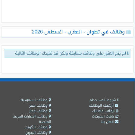
طلبات
وظائف
تصفح
وظائف في تطوان - المغرب - اغسطس 2026
الوظائف
وظائف
لم يتم العثور على وظائف مطابقة ولكن قد تفيدك الوظائف التالية
اليوم
وظائف
السعودية
اليوم
وظائف
مصر
شروط الاستخدام
وظائف السعودية
اليوم
أرشيف الوظائف
وظائف مصر
ايقاف اعلاناتك
وظائف قطر
باقات الشركات
وظائف الامارات العربية
وظائف
اتصل بنا
المتحدة
حكومية
وظائف الكويت
وظائف البحرين