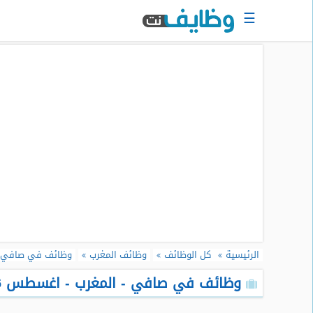
☰
الرئيسية
البحث
عن
وظيفة
دخول
حساب
جديد
اعلان
وظيفة
مجانا
الرئيسية
كل الوظائف
وظائف المغرب
وظائف في صافي -
سجل
سيرتك
وظائف في صافي - المغرب - اغسطس 2026
الذاتية
الان