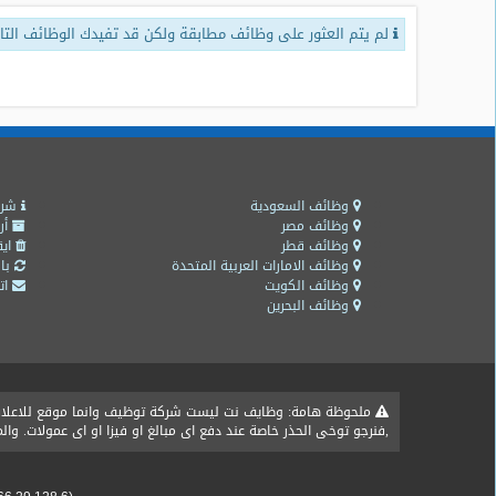
لم يتم العثور على وظائف مطابقة ولكن قد تفيدك الوظائف التال
طلبات
وظائف
تصفح
الوظائف
وظائف
اليوم
وظائف السعودية
شرو
وظائف مصر
أر
وظائف قطر
ايق
وظائف
وظائف الامارات العربية المتحدة
باق
السعودية
وظائف الكويت
اتص
اليوم
وظائف البحرين
وظائف
مصر
اليوم
ملحوظة هامة: وظايف نت ليست شركة توظيف وانما موقع للاعلان ع
,فنرجو توخى الحذر خاصة عند دفع اى مبالغ او فيزا او اى عمولات. و
وظائف
حكومية