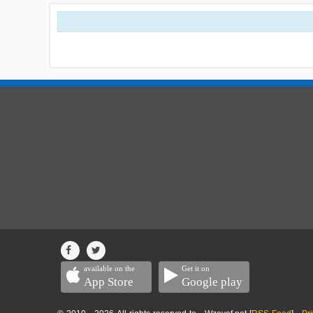
available on the
Get it on
App Store
Google play