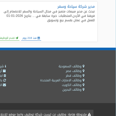
مدير شركة سياحة وسفر
طلبات
نبحث عن مدير مبيعات متميز في مجال السياحة والسفر للانضمام إلى
وظائف
فريقنا في الأردن.المتطلبات: خبرة سابقة في ... بتاريخ 2026-01-01
للعمل في عمان بقسم بيع وتسويق
تصفح
الوظائف
منذ 216 يوم
تقدم للوظيفة
وظائف
اليوم
وظائف
السعودية
وظائف السعودية
شرو
اليوم
وظائف مصر
أر
وظائف قطر
ايق
وظائف الامارات العربية المتحدة
باق
وظائف
وظائف الكويت
اتص
مصر
وظائف البحرين
اليوم
وظائف
حكومية
ملحوظة هامة: وظايف نت ليست شركة توظيف وانما موقع للاعلان ع