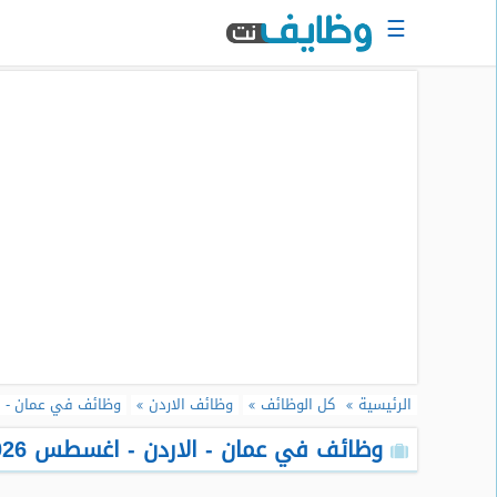
☰
الرئيسية
البحث
عن
وظيفة
دخول
حساب
جديد
اعلان
وظيفة
مجانا
الرئيسية
كل الوظائف
وظائف الاردن
وظائف في عمان - ا
سجل
سيرتك
وظائف في عمان - الاردن - اغسطس 2026
الذاتية
الان