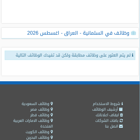
طلبات
وظائف
تصفح
وظائف في السلمانية - العراق - اغسطس 2026
الوظائف
وظائف
لم يتم العثور على وظائف مطابقة ولكن قد تفيدك الوظائف التالية
اليوم
وظائف
السعودية
اليوم
وظائف
مصر
شروط الاستخدام
وظائف السعودية
اليوم
أرشيف الوظائف
وظائف مصر
ايقاف اعلاناتك
وظائف قطر
باقات الشركات
وظائف الامارات العربية
وظائف
اتصل بنا
المتحدة
حكومية
وظائف الكويت
وظائف البحرين