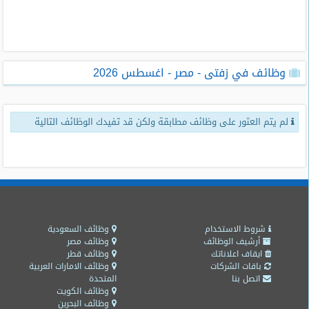
طلبات
وظائف
تصفح
وظائف في زفتى - مصر - اغسطس 2026
الوظائف
وظائف
لم يتم العثور على وظائف مطابقة ولكن قد تفيدك الوظائف التالية
اليوم
وظائف
السعودية
اليوم
وظائف
مصر
شروط الاستخدام
وظائف السعودية
اليوم
أرشيف الوظائف
وظائف مصر
ايقاف اعلاناتك
وظائف قطر
باقات الشركات
وظائف الامارات العربية
وظائف
اتصل بنا
المتحدة
حكومية
وظائف الكويت
وظائف البحرين