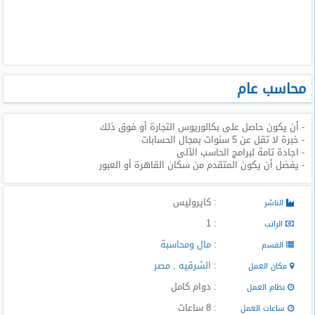
طلبات
وظائف
تصفح
الوظائف
محاسب عام
وظائف
- أن يكون حاصل على بكالوريوس التجارة أو فوق ذلك
اليوم
- خبرة لا تقل عن 5 سنوات بمجال الحسابات
- اجادة تامة لبرامج الحاسب الآلى
وظائف
- يفضل أن يكون المتقدم من سكان القاهرة أو العبور
السعودية
اليوم
: كايروليس
الناشر
وظائف
: 1
الراتب
مصر
:
مال ومحاسبة
اليوم
القسم
:
الشرقيه
,
مصر
مكان العمل
وظائف
: دوام كامل
نظام العمل
حكومية
: 8 ساعات
ساعات العمل