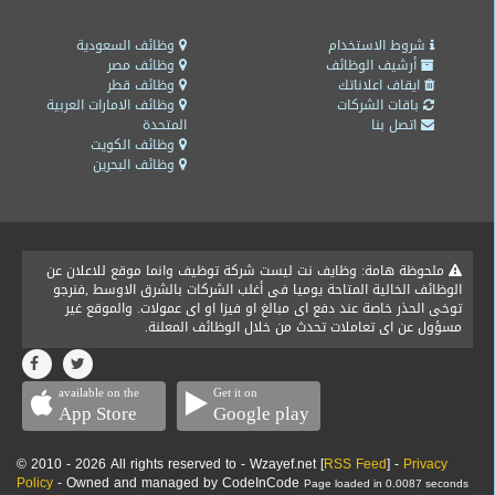
شروط الاستخدام
وظائف السعودية
أرشيف الوظائف
وظائف مصر
ايقاف اعلاناتك
وظائف قطر
باقات الشركات
وظائف الامارات العربية
اتصل بنا
المتحدة
وظائف الكويت
وظائف البحرين
ملحوظة هامة: وظايف نت ليست شركة توظيف وانما موقع للاعلان عن
الوظائف الخالية المتاحة يوميا فى أغلب الشركات بالشرق الاوسط ,فنرجو
توخى الحذر خاصة عند دفع اى مبالغ او فيزا او اى عمولات. والموقع غير
مسؤول عن اى تعاملات تحدث من خلال الوظائف المعلنة.
available on the
Get it on
App Store
Google play
© 2010 - 2026 All rights reserved to - Wzayef.net [
RSS Feed
] -
Privacy
Policy
- Owned and managed by CodeInCode
Page loaded in 0.0087 seconds