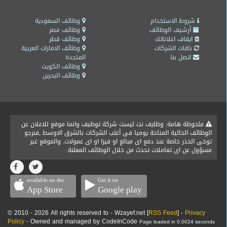
شروط الاستخدام
وظائف السعودية
أرشيف الوظائف
وظائف مصر
ايقاف اعلاناتك
وظائف قطر
باقات الشركات
وظائف الامارات العربية
اتصل بنا
المتحدة
وظائف الكويت
وظائف البحرين
ملحوظة هامة: وظايف نت ليست شركة توظيف وانما موقع للاعلان عن
الوظائف الخالية المتاحة يوميا فى أغلب الشركات بالشرق الاوسط ,فنرجو
توخى الحذر خاصة عند دفع اى مبالغ او فيزا او اى عمولات. والموقع غير
مسؤول عن اى تعاملات تحدث من خلال الوظائف المعلنة.
available on the
Get it on
App Store
Google play
© 2010 - 2026 All rights reserved to - Wzayef.net [
RSS Feed
] -
Privacy
Policy
- Owned and managed by CodeInCode
Page loaded in 0.0024 seconds