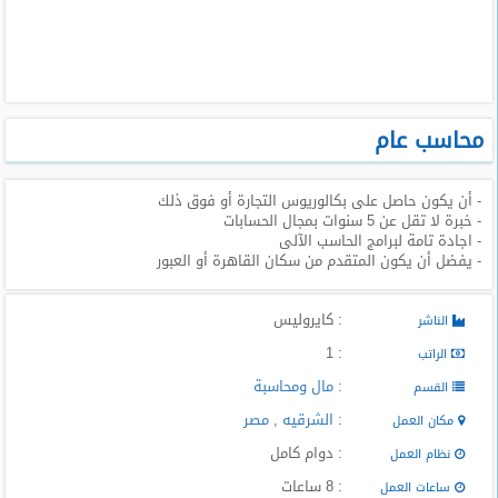
طلبات
وظائف
تصفح
الوظائف
محاسب عام
وظائف
- أن يكون حاصل على بكالوريوس التجارة أو فوق ذلك
اليوم
- خبرة لا تقل عن 5 سنوات بمجال الحسابات
- اجادة تامة لبرامج الحاسب الآلى
وظائف
- يفضل أن يكون المتقدم من سكان القاهرة أو العبور
السعودية
اليوم
: كايروليس
الناشر
وظائف
: 1
الراتب
مصر
:
مال ومحاسبة
اليوم
القسم
:
الشرقيه
,
مصر
مكان العمل
وظائف
: دوام كامل
نظام العمل
حكومية
: 8 ساعات
ساعات العمل