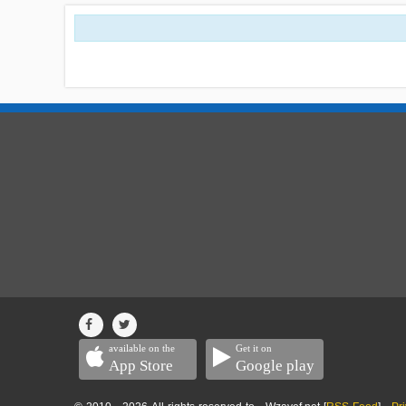
available on the
Get it on
App Store
Google play