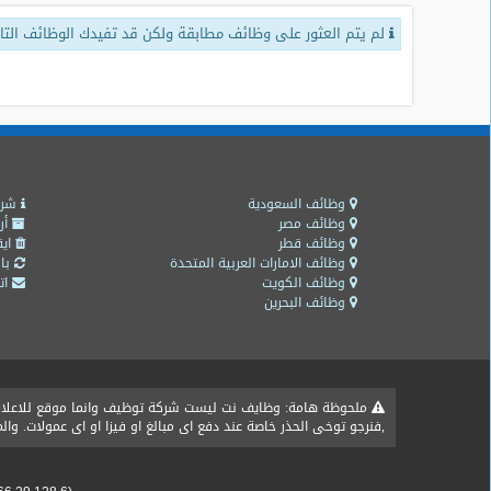
لم يتم العثور على وظائف مطابقة ولكن قد تفيدك الوظائف التال
طلبات
وظائف
تصفح
الوظائف
وظائف
اليوم
وظائف السعودية
شرو
وظائف مصر
أر
وظائف قطر
ايق
وظائف
وظائف الامارات العربية المتحدة
باق
السعودية
وظائف الكويت
اتص
اليوم
وظائف البحرين
وظائف
مصر
اليوم
ملحوظة هامة: وظايف نت ليست شركة توظيف وانما موقع للاعلان ع
,فنرجو توخى الحذر خاصة عند دفع اى مبالغ او فيزا او اى عمولات. و
وظائف
حكومية