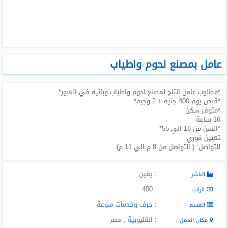
طلبات
وظائف
تصفح
الوظائف
عامل بمصنع لحوم واطياب
وظائف
*مطلوب عامل انتاج لمصنع لحوم واطياب وبانيه في العبور*
اليوم
*قبض يوم 400 جنيه + 2 وجبه*
*متوفر سكن
وظائف
16 ساعة
السعودية
*السن من 18 الي 55*
اليوم
تعيين فوري
للتواصل: ( التواصل من 8 م الي 11 م)
وظائف
مصر
: يقين
الناشر
اليوم
: 400
الراتب
وظائف
:
حرف وخدمات منوعة
القسم
حكومية
:
القليوبية
,
مصر
مكان العمل