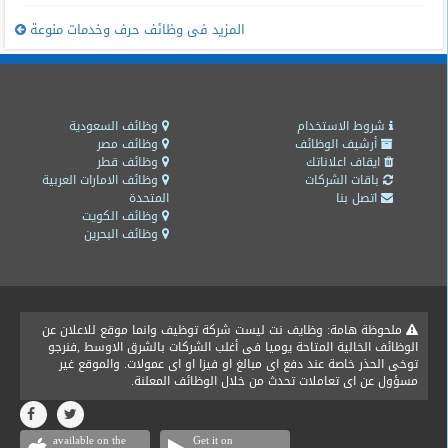
المزيد فى وظائف حرف وخدمات منوعة
شروط الاستخدام
وظائف السعودية
أرشيف الوظائف
وظائف مصر
ايقاف اعلاناتك
وظائف قطر
باقات الشركات
وظائف الامارات العربية
اتصل بنا
المتحدة
وظائف الكويت
وظائف البحرين
ملحوظة هامة: وظايف نت ليست شركة توظيف وانما موقع للاعلان عن
الوظائف الخالية المتاحة يوميا فى أغلب الشركات بالشرق الاوسط ,فنرجو
توخى الحذر خاصة عند دفع اى مبالغ او فيزا او اى عمولات. والموقع غير
مسؤول عن اى تعاملات تحدث من خلال الوظائف المعلنة.
available on the
Get it on