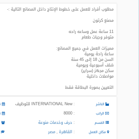
مطلوب أفراد للعمل على خطوط الإنتاج داخل المصانع التالية :-
طلبات
وظائف
مصنع كرتون
تصفح
11 ساعة عمل وساعه راحه
الوظائف
متوفر وجبات طعام
مميزات العمل في جميع المصانع:
وظائف
ساعة راحة يومية
اليوم
السن من 18 إلى 45 سنة
سُلف أسبوعية ويومية
سكن مجهز (سراير)
وظائف
مواصلات داخلية
السعودية
اليوم
التعيين بصورة البطاقة فقط
وظائف
مصر
: INTERNATIONAL New للتوظيف
الناشر
تا
اليوم
: 8000
الراتب
تا
:
حرف وخدمات منوعة
وظائف
القسم
م
حكومية
:
القاهرة
,
مصر
مكان العمل
ا