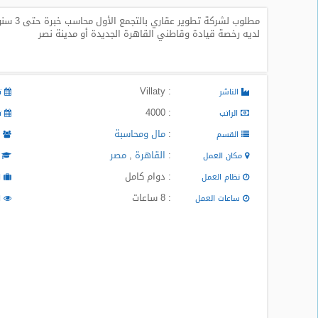
مطلوب ل
طلبات
لديه رخصة قيادة وقاطني القاهرة الجديدة أو مدينة نصر
وظائف
تصفح
الوظائف
: Villaty
الناشر
تا
: 4000
الراتب
تا
وظائف
اليوم
:
مال ومحاسبة
القسم
م
:
القاهرة
,
مصر
مكان العمل
ا
وظائف
السعودية
: دوام كامل
نظام العمل
ا
اليوم
: 8 ساعات
ساعات العمل
ا
وظائف
مصر
اليوم
وظائف
حكومية