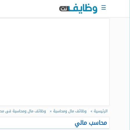
☰
الرئيسية
البحث
عن
وظيفة
دخول
حساب
جديد
اعلان
وظيفة
مجانا
سجل
الرئيسية
وظائف مال ومحاسبة
وظائف مال ومحاسبة فى مص
سيرتك
الذاتية
محاسب مالي
الان