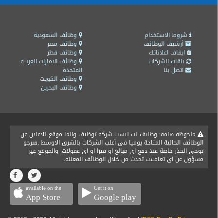
شروط الاستخدام
وظائف السعودية
أرشيف الوظائف
وظائف مصر
ايقاف اعلاناتك
وظائف قطر
باقات الشركات
وظائف الامارات العربية
اتصل بنا
المتحدة
وظائف الكويت
وظائف البحرين
ملحوظة هامة: وظايف نت ليست شركة توظيف وانما موقع للاعلان عن
الوظائف الخالية المتاحة يوميا فى أغلب الشركات بالشرق الاوسط ,فنرجو
توخى الحذر خاصة عند دفع اى مبالغ او فيزا او اى عمولات. والموقع غير
مسؤول عن اى تعاملات تحدث من خلال الوظائف المعلنة.
available on the
Get it on
App Store
Google play