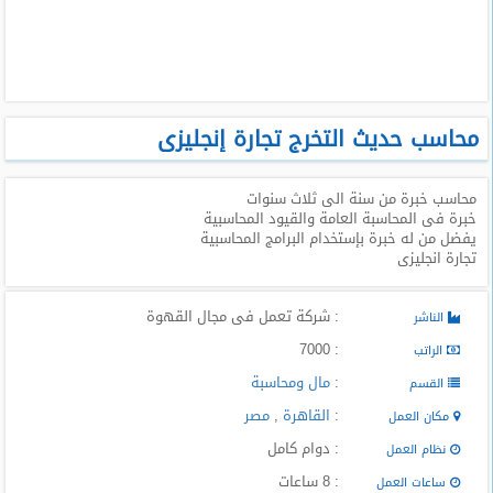
طلبات
وظائف
تصفح
الوظائف
محاسب حديث التخرج تجارة إنجليزى
وظائف
محاسب خبرة من سنة الى ثلاث سنوات
اليوم
خبرة فى المحاسبة العامة والقيود المحاسبية
يفضل من له خبرة بإستخدام البرامج المحاسبية
وظائف
تجارة انجليزى
السعودية
اليوم
: شركة تعمل فى مجال القهوة
الناشر
وظائف
: 7000
الراتب
مصر
:
مال ومحاسبة
اليوم
القسم
:
القاهرة
,
مصر
مكان العمل
وظائف
: دوام كامل
نظام العمل
حكومية
: 8 ساعات
ساعات العمل