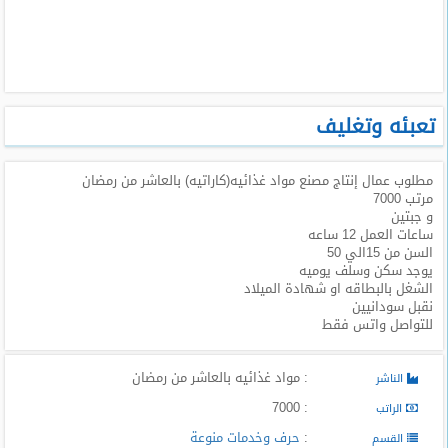
طلبات
وظائف
تصفح
الوظائف
تعبئه وتغليف
وظائف
مطلوب عمال إنتاج مصنع مواد غذائيه(كاراتيه) بالعاشر من رمضان
اليوم
مرتب 7000
و جبتين
وظائف
ساعات العمل 12 ساعه
السعودية
السن من 15الي 50
اليوم
يوجد سكن وسلف يوميه
الشغل بالبطاقه او شهادة الميلاد
نقبل سودانيين
وظائف
للتواصل واتس فقط
مصر
اليوم
: مواد غذائيه بالعاشر من رمضان
الناشر
وظائف
: 7000
الراتب
حكومية
:
حرف وخدمات منوعة
القسم