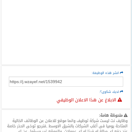
انشر هذه الوظيفة:
لديك شكوى؟:
الابلاغ عن هذا الاعلان الوظيفي
ملحوظة هامة:
وظايف نت ليست شركة توظيف وانما موقع للاعلان عن الوظائف الخالية
المتاحة يوميا فى أغلب الشركات بالشرق الاوسط ,فنرجو توخى الحذر خاصة
عند دفع اى مبالغ او فيزا او اى عمولات. والموقع غير مسؤول عن اى