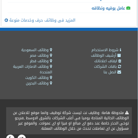
عامل بوفيه ونظافه
المزيد فى وظائف حرف وخدمات منوعة
شروط الاستخدام
وظائف السعودية
أرشيف الوظائف
وظائف مصر
ايقاف اعلاناتك
وظائف قطر
باقات الشركات
وظائف الامارات العربية
اتصل بنا
المتحدة
وظائف الكويت
وظائف البحرين
ملحوظة هامة: وظايف نت ليست شركة توظيف وانما موقع للاعلان عن
الوظائف الخالية المتاحة يوميا فى أغلب الشركات بالشرق الاوسط ,فنرجو
توخى الحذر خاصة عند دفع اى مبالغ او فيزا او اى عمولات. والموقع غير
مسؤول عن اى تعاملات تحدث من خلال الوظائف المعلنة.