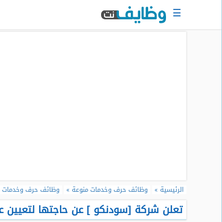
☰
الرئيسية
البحث
عن
وظيفة
دخول
حساب
جديد
اعلان
وظيفة
مجانا
سجل
الرئيسية
وظائف حرف وخدمات منوعة
وظائف حرف وخدمات 
سيرتك
الذاتية
تعلن شركة [سودنكو ] عن حاجتها لتعيين ع
الان