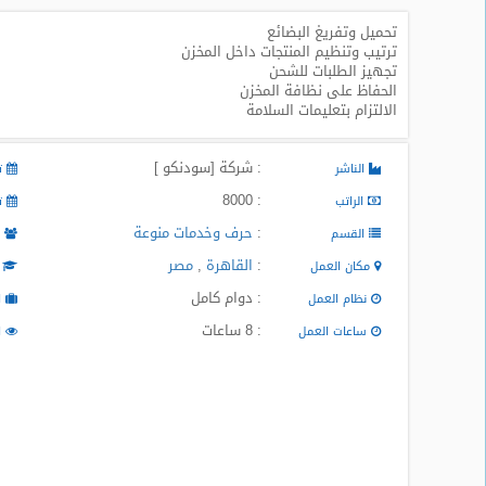
تحميل وتفريغ البضائع
طلبات
ترتيب وتنظيم المنتجات داخل المخزن
وظائف
تجهيز الطلبات للشحن
الحفاظ على نظافة المخزن
تصفح
الالتزام بتعليمات السلامة
الوظائف
: شركة [سودنكو ]
الناشر
تا
وظائف
اليوم
: 8000
الراتب
تا
:
حرف وخدمات منوعة
القسم
م
وظائف
:
القاهرة
,
مصر
السعودية
مكان العمل
ا
اليوم
: دوام كامل
نظام العمل
ا
: 8 ساعات
ساعات العمل
ا
وظائف
مصر
اليوم
وظائف
حكومية