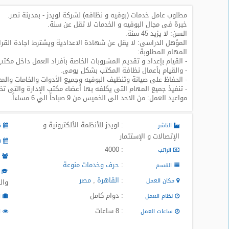
مطلوب عامل خدمات (بوفيه و نظافه) لشركة لويدز - بمدينة نصر.
طلبات
خبرة فى مجال البوفيه و الخدمات لا تقل عن سنة.
وظائف
السن: لا يزيد 45 سنة.
المؤهل الدراسى: لا يقل عن شهادة الاعدادية ويشترط اجادة القراء
تصفح
المهام المطلوبة:
الوظائف
- القيام بإعداد و تقديم المشروبات الخاصة بأفراد العمل داخل مكتب ا
- والقيام بأعمال نظافة المكتب بشكل يومى.
- الحفاظ على صيانة وتنظيف البوفيه وجميع الأدوات والخامات والم
وظائف
- تنفيذ جميع المهام التى يكلفه بها أعضاء مكتب الإدارة والتى ت
اليوم
مواعيد العمل: من الاحد الى الخميس من 9 صباحاً الي 6 مساءاً.
وظائف
: لويدز للأنظمة الألكترونية و
السعودية
الناشر
تا
اليوم
الإتصالات و الإستثمار
تا
: 4000
الراتب
م
وظائف
:
حرف وخدمات منوعة
القسم
مصر
ا
اليوم
:
القاهرة
,
مصر
مكان العمل
وال
: دوام كامل
نظام العمل
ا
وظائف
: 8 ساعات
حكومية
ساعات العمل
ا