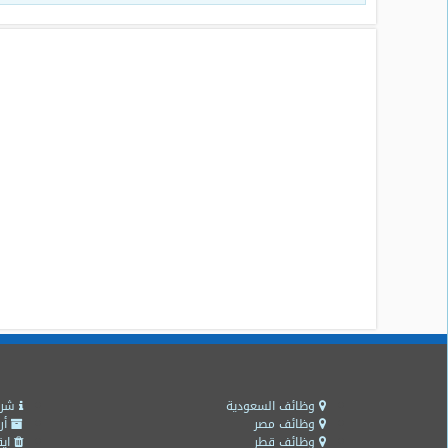
وظائف السعودية
شرو
وظائف مصر
أر
وظائف قطر
ايق