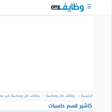
☰
الرئيسية
البحث
عن
وظيفة
دخول
حساب
جديد
اعلان
وظيفة
مجانا
سجل
الرئيسية
وظائف مال ومحاسبة
وظائف مال ومحاسبة فى مص
سيرتك
الذاتية
كاشير قسم حاسبات
الان