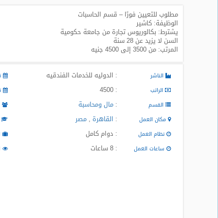
مطلوب للتعيين فورًا – قسم الحاسبات
طلبات
الوظيفة: كاشير
وظائف
يشترط: بكالوريوس تجارة من جامعة حكومية
السن لا يزيد عن 28 سنة
تصفح
المرتب: من 3500 إلى 4500 جنيه
الوظائف
: الدوليه للخدمات الفندقيه
الناشر
تا
وظائف
اليوم
: 4500
الراتب
تا
:
مال ومحاسبة
القسم
م
وظائف
:
القاهرة
,
مصر
السعودية
مكان العمل
ا
اليوم
: دوام كامل
نظام العمل
ا
: 8 ساعات
ساعات العمل
ا
وظائف
مصر
اليوم
وظائف
حكومية