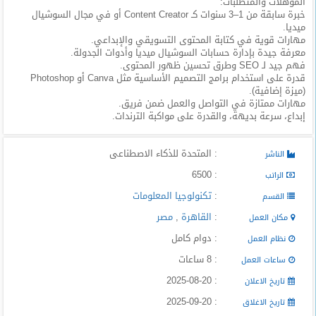
المؤهلات والمتطلبات:
المدونة
خبرة سابقة من 1–3 سنوات كـ Content Creator أو في مجال السوشيال
ميديا.
مهارات قوية في كتابة المحتوى التسويقي والإبداعي.
معرفة جيدة بإدارة حسابات السوشيال ميديا وأدوات الجدولة.
فهم جيد لـ SEO وطرق تحسين ظهور المحتوى.
قدرة على استخدام برامج التصميم الأساسية مثل Canva أو Photoshop
(ميزة إضافية).
مهارات ممتازة في التواصل والعمل ضمن فريق.
إبداع، سرعة بديهة، والقدرة على مواكبة الترندات.
: المتحدة للذكاء الاصطناعى
الناشر
: 6500
الراتب
:
تكنولوجيا المعلومات
القسم
:
القاهرة
,
مصر
مكان العمل
: دوام كامل
نظام العمل
: 8 ساعات
ساعات العمل
: 2025-08-20
تاريخ الاعلان
: 2025-09-20
تاريخ الاغلاق