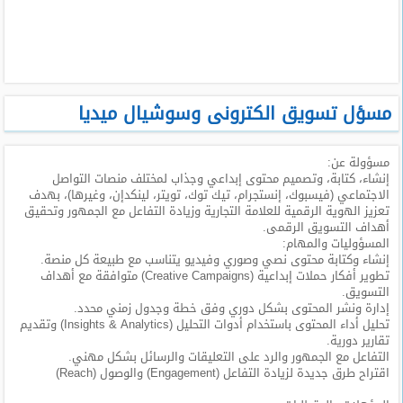
طلبات
وظائف
تصفح
الوظائف
مسؤل تسويق الكترونى وسوشيال ميديا
وظائف
مسؤولة عن:
اليوم
إنشاء، كتابة، وتصميم محتوى إبداعي وجذاب لمختلف منصات التواصل
الاجتماعي (فيسبوك، إنستجرام، تيك توك، تويتر، لينكدإن، وغيرها)، بهدف
وظائف
تعزيز الهوية الرقمية للعلامة التجارية وزيادة التفاعل مع الجمهور وتحقيق
السعودية
أهداف التسويق الرقمى.
اليوم
المسؤوليات والمهام:
إنشاء وكتابة محتوى نصي وصوري وفيديو يتناسب مع طبيعة كل منصة.
تطوير أفكار حملات إبداعية (Creative Campaigns) متوافقة مع أهداف
وظائف
التسويق.
مصر
إدارة ونشر المحتوى بشكل دوري وفق خطة وجدول زمني محدد.
اليوم
تحليل أداء المحتوى باستخدام أدوات التحليل (Insights & Analytics) وتقديم
تقارير دورية.
التفاعل مع الجمهور والرد على التعليقات والرسائل بشكل مهني.
وظائف
اقتراح طرق جديدة لزيادة التفاعل (Engagement) والوصول (Reach)
حكومية