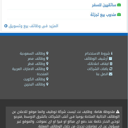
سائقيين للسفر
مندوب بيع تجزئة
المزيد فى وظائف بيع وتسويق
شروط الاستخدام
وظائف السعودية
أرشيف الوظائف
وظائف مصر
ايقاف اعلاناتك
وظائف قطر
باقات الشركات
وظائف الامارات العربية
اتصل بنا
المتحدة
وظائف الكويت
وظائف البحرين
ملحوظة هامة: وظايف نت ليست شركة توظيف وانما موقع للاعلان عن
الوظائف الخالية المتاحة يوميا فى أغلب الشركات بالشرق الاوسط ,فنرجو
توخى الحذر خاصة عند دفع اى مبالغ او فيزا او اى عمولات. والموقع غير
مسؤول عن اى تعاملات تحدث من خلال الوظائف المعلنة.