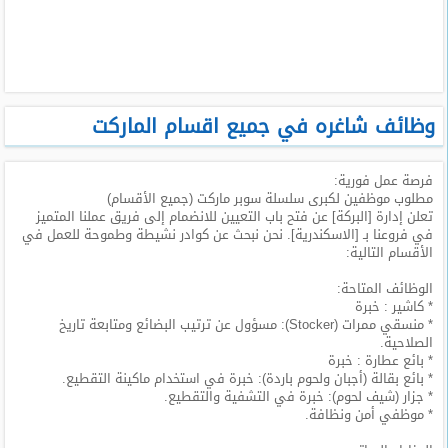
طلبات
وظائف
تصفح
الوظائف
وظائف شاغره في جميع اقسام الماركت
وظائف
فرصة عمل فورية:
اليوم
مطلوب موظفين لكبرى سلسلة سوبر ماركت (جميع الأقسام)
تعلن إدارة [البركة] عن فتح باب التعيين للانضمام إلى فريق عملنا المتميز
وظائف
في فروعنا بـ [الاسكندرية]. نحن نبحث عن كوادر نشيطة وطموحة للعمل في
السعودية
الأقسام التالية:
اليوم
الوظائف المتاحة:
* كاشير : خبرة
وظائف
* منسقي ممرات (Stocker): مسؤول عن ترتيب البضائع ومتابعة تاريخ
مصر
الصلاحية.
اليوم
* بائع عطارة : خبرة
* بائع بقالة (أجبان ولحوم باردة): خبرة في استخدام ماكينة التقطيع.
* جزار (شيف لحوم): خبرة في التشفية والتقطيع.
وظائف
* موظفي أمن ونظافة.
حكومية