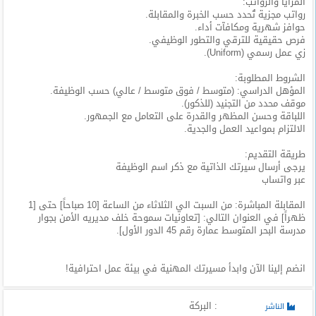
المزايا والرواتب:
المدونة
رواتب مجزية تُحدد حسب الخبرة والمقابلة.
حوافز شهرية ومكافآت أداء.
فرص حقيقية للترقي والتطور الوظيفي.
زي عمل رسمي (Uniform).
الشروط المطلوبة:
المؤهل الدراسي: (متوسط / فوق متوسط / عالي) حسب الوظيفة.
موقف محدد من التجنيد (للذكور).
اللباقة وحسن المظهر والقدرة على التعامل مع الجمهور.
الالتزام بمواعيد العمل والجدية.
طريقة التقديم:
يرجى أرسال سيرتك الذاتية مع ذكر اسم الوظيفة
عبر واتساب
المقابلة المباشرة: من السبت الي الثلاثاء من الساعة [10 صباحاً] حتى [1
ظهراً] في العنوان التالي: [تعاونيات سموحة خلف مديريه الأمن بجوار
مدرسة البحر المتوسط عمارة رقم 45 الدور الأول].
انضم إلينا الآن وابدأ مسيرتك المهنية في بيئة عمل احترافية!
: البركة
الناشر