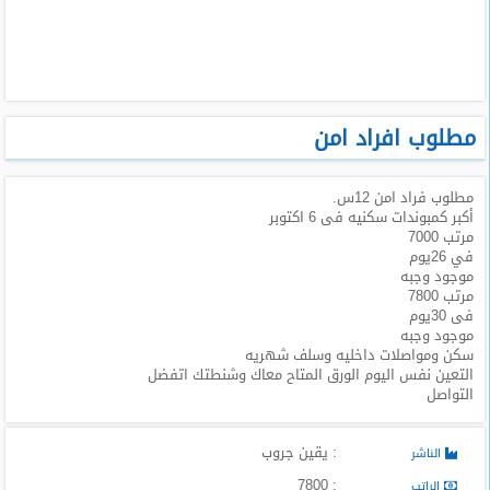
طلبات
وظائف
تصفح
الوظائف
مطلوب افراد امن
وظائف
مطلوب فراد امن 12س.
اليوم
أكبر كمبوندات سكنيه فى 6 اكتوبر
مرتب 7000
وظائف
في 26يوم
السعودية
موجود وجبه
اليوم
مرتب 7800
فى 30يوم
موجود وجبه
وظائف
سكن ومواصلات داخليه وسلف شهريه
مصر
التعين نفس اليوم الورق المتاح معاك وشنطتك اتفضل
اليوم
التواصل
وظائف
: يقين جروب
حكومية
الناشر
: 7800
الراتب