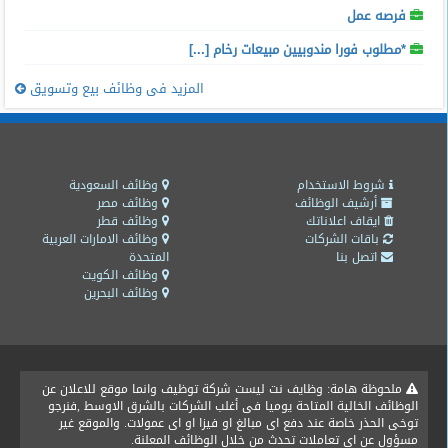
فرصه عمل
*مطلوب فورا مندوبيين مبيعات رخام [...]
المزيد فى وظائف بيع وتسويق
شروط الاستخدام
وظائف السعودية
أرشيف الوظائف
وظائف مصر
ايقاف اعلاناتك
وظائف قطر
باقات الشركات
وظائف الامارات العربية
اتصل بنا
المتحدة
وظائف الكويت
وظائف البحرين
ملحوظة هامة: وظايف نت ليست شركة توظيف وانما موقع للاعلان عن
الوظائف الخالية المتاحة يوميا فى أغلب الشركات بالشرق الاوسط ,فنرجو
توخى الحذر خاصة عند دفع اى مبالغ او فيزا او اى عمولات. والموقع غير
مسؤول عن اى تعاملات تحدث من خلال الوظائف المعلنة.