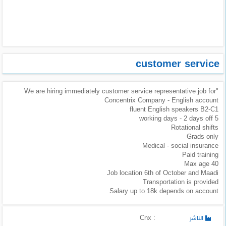
طلبات
وظائف
تصفح
الوظائف
customer service
وظائف
"We are hiring immediately customer service representative job for
اليوم
Concentrix Company - English account
fluent English speakers B2-C1
وظائف
5 working days - 2 days off
السعودية
Rotational shifts
اليوم
Grads only
Medical - social insurance
Paid training
وظائف
Max age 40
مصر
Job location 6th of October and Maadi
اليوم
Transportation is provided
Salary up to 18k depends on account
وظائف
حكومية
: Cnx
الناشر