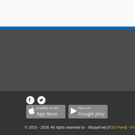
available on the
Get it on
App Store
Google play
© 2010 - 2026 All rights reserved to - Wzayef.net [
RSS Feed
] -
Pr