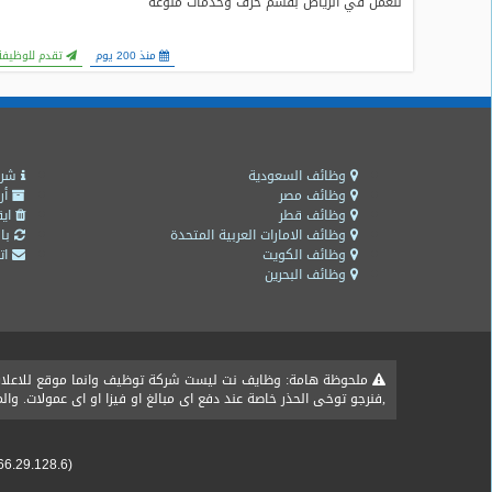
للعمل في الرياض بقسم حرف وخدمات منوعة
منذ 200 يوم
تقدم للوظيفة
وظائف السعودية
شرو
وظائف مصر
أر
وظائف قطر
ايق
وظائف الامارات العربية المتحدة
باق
وظائف الكويت
اتص
وظائف البحرين
ملحوظة هامة: وظايف نت ليست شركة توظيف وانما موقع للاعلان ع
,فنرجو توخى الحذر خاصة عند دفع اى مبالغ او فيزا او اى عمولات. و
66.29.128.6)