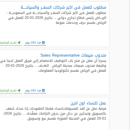
مطلوب للعمل فى اكبر شركات السفــر والسياحـــــة
طلبات
مطلوب للعمل فى اكبر شركات السفــر والسياحـــــة فى السعوديـــة -
وظائف
الريـــاض رئيس قطاع تجاري دولي ... بتاريخ 2026-01-20 للعمل في
الرياض بقسم حرف وخدمات منوعة
تصفح
الوظائف
منذ 200 يوم
تقدم للوظيفة
وظائف
اليوم
مندوب مبيعات Sales Representative
يسرنا أن نعلن عن فتح باب التوظيف للانضمام إلى فريق العمل لدينا في
وظيفة مندوب مبيعات بمدينة الرياض . الهدف ... بتاريخ 2026-01-20
وظائف
للعمل في الرياض بقسم تكنولوجيا المعلومات
السعودية
اليوم
وظائف
منذ 200 يوم
تقدم للوظيفة
مصر
اليوم
عمل للنساء اون لاين
فرصة عمل عن بُعد للمسوقات(نساء فقط) الطموحات إذا عندك شغف
بالتسويق وتبحثين عن دخل مرن بدون التزامات معقّدة، ... بتاريخ 2026-
وظائف
01-20 للعمل في المدينة المنورة بقسم بيع وتسويق
حكومية