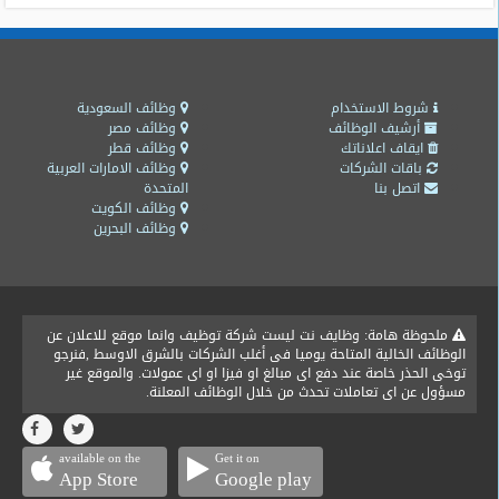
شروط الاستخدام
وظائف السعودية
أرشيف الوظائف
وظائف مصر
ايقاف اعلاناتك
وظائف قطر
باقات الشركات
وظائف الامارات العربية
اتصل بنا
المتحدة
وظائف الكويت
وظائف البحرين
ملحوظة هامة: وظايف نت ليست شركة توظيف وانما موقع للاعلان عن
الوظائف الخالية المتاحة يوميا فى أغلب الشركات بالشرق الاوسط ,فنرجو
توخى الحذر خاصة عند دفع اى مبالغ او فيزا او اى عمولات. والموقع غير
مسؤول عن اى تعاملات تحدث من خلال الوظائف المعلنة.
available on the
Get it on
App Store
Google play