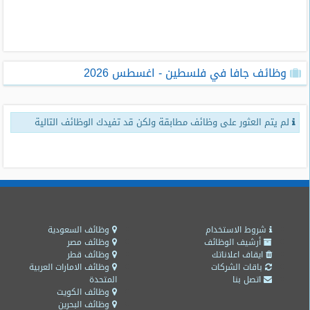
طلبات
وظائف
تصفح
وظائف جافا في فلسطين - اغسطس 2026
الوظائف
وظائف
لم يتم العثور على وظائف مطابقة ولكن قد تفيدك الوظائف التالية
اليوم
وظائف
السعودية
اليوم
وظائف
مصر
شروط الاستخدام
وظائف السعودية
اليوم
أرشيف الوظائف
وظائف مصر
ايقاف اعلاناتك
وظائف قطر
باقات الشركات
وظائف الامارات العربية
وظائف
اتصل بنا
المتحدة
حكومية
وظائف الكويت
وظائف البحرين