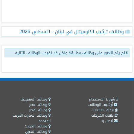
طلبات
وظائف
تصفح
وظائف تركيب الالوميتال في لبنان - اغسطس 2026
الوظائف
وظائف
لم يتم العثور على وظائف مطابقة ولكن قد تفيدك الوظائف التالية
اليوم
وظائف
السعودية
اليوم
وظائف
مصر
شروط الاستخدام
وظائف السعودية
اليوم
أرشيف الوظائف
وظائف مصر
ايقاف اعلاناتك
وظائف قطر
باقات الشركات
وظائف الامارات العربية
وظائف
اتصل بنا
المتحدة
حكومية
وظائف الكويت
وظائف البحرين