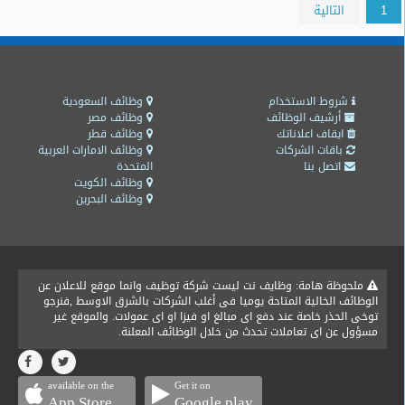
1
التالية
شروط الاستخدام
وظائف السعودية
أرشيف الوظائف
وظائف مصر
ايقاف اعلاناتك
وظائف قطر
باقات الشركات
وظائف الامارات العربية
اتصل بنا
المتحدة
وظائف الكويت
وظائف البحرين
ملحوظة هامة: وظايف نت ليست شركة توظيف وانما موقع للاعلان عن
الوظائف الخالية المتاحة يوميا فى أغلب الشركات بالشرق الاوسط ,فنرجو
توخى الحذر خاصة عند دفع اى مبالغ او فيزا او اى عمولات. والموقع غير
مسؤول عن اى تعاملات تحدث من خلال الوظائف المعلنة.
available on the
Get it on
App Store
Google play