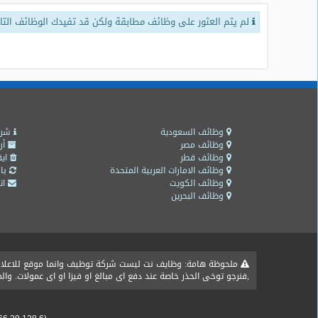
لم يتم العثور على وظائف مطابقة ولكن قد تفيدك الوظائف التال
طلبات
وظائف
تصفح
الوظائف
وظائف
اليوم
وظائف السعودية
شرو
وظائف مصر
أر
وظائف قطر
ايق
وظائف
وظائف الامارات العربية المتحدة
باق
السعودية
وظائف الكويت
اتص
اليوم
وظائف البحرين
وظائف
مصر
اليوم
ملحوظة هامة: وظايف نت ليست شركة توظيف وانما موقع للاعلان ع
,فنرجو توخى الحذر خاصة عند دفع اى مبالغ او فيزا او اى عمولات. و
وظائف
حكومية