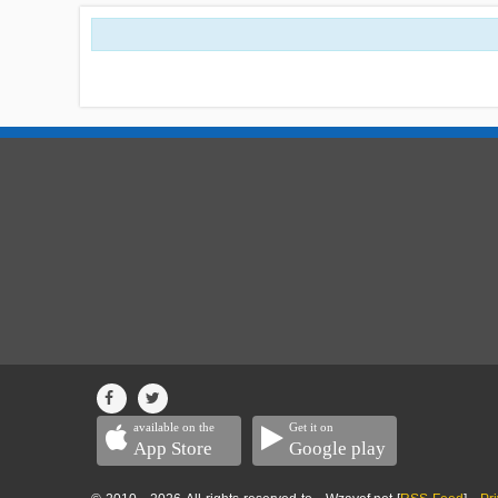
available on the
Get it on
App Store
Google play