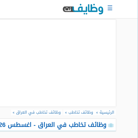
☰
الرئيسية
البحث
عن
وظيفة
دخول
حساب
جديد
اعلان
وظيفة
مجانا
الرئيسية
وظائف تخاطب
وظائف تخاطب في العراق
سجل
سيرتك
وظائف تخاطب في العراق - اغسطس 2026
الذاتية
الان