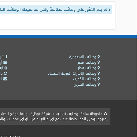
لم يتم العثور على وظائف مطابقة ولكن قد تفيدك الوظائف التال
طلبات
وظائف
تصفح
الوظائف
وظائف
اليوم
وظائف السعودية
شرو
وظائف مصر
أر
وظائف قطر
ايق
وظائف
وظائف الامارات العربية المتحدة
باق
السعودية
وظائف الكويت
اتص
اليوم
وظائف البحرين
وظائف
مصر
اليوم
ملحوظة هامة: وظايف نت ليست شركة توظيف وانما موقع للاعلان ع
,فنرجو توخى الحذر خاصة عند دفع اى مبالغ او فيزا او اى عمولات. و
وظائف
حكومية