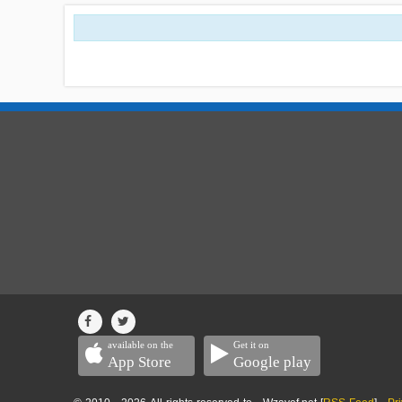
available on the
Get it on
App Store
Google play