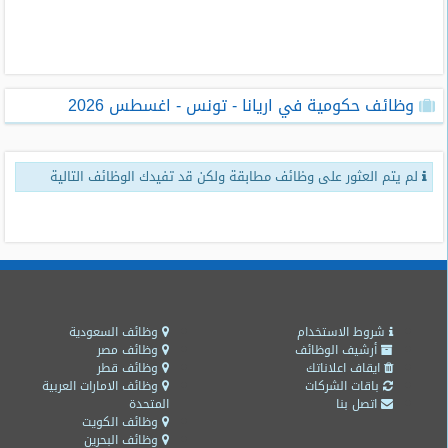
طلبات
وظائف
تصفح
وظائف حكومية في اريانا - تونس - اغسطس 2026
الوظائف
وظائف
لم يتم العثور على وظائف مطابقة ولكن قد تفيدك الوظائف التالية
اليوم
وظائف
السعودية
اليوم
وظائف
مصر
شروط الاستخدام
وظائف السعودية
اليوم
أرشيف الوظائف
وظائف مصر
ايقاف اعلاناتك
وظائف قطر
باقات الشركات
وظائف الامارات العربية
وظائف
اتصل بنا
المتحدة
حكومية
وظائف الكويت
وظائف البحرين