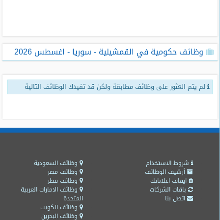
طلبات
وظائف
تصفح
وظائف حكومية في القمشيلية - سوريا - اغسطس 2026
الوظائف
وظائف
لم يتم العثور على وظائف مطابقة ولكن قد تفيدك الوظائف التالية
اليوم
وظائف
السعودية
اليوم
وظائف
مصر
شروط الاستخدام
وظائف السعودية
اليوم
أرشيف الوظائف
وظائف مصر
ايقاف اعلاناتك
وظائف قطر
باقات الشركات
وظائف الامارات العربية
وظائف
اتصل بنا
المتحدة
حكومية
وظائف الكويت
وظائف البحرين