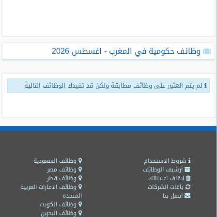
طلبات
وظائف
تصفح
وظائف حكومية في المغرب - اغسطس 2026
الوظائف
وظائف
لم يتم العثور على وظائف مطابقة ولكن قد تفيدك الوظائف التالية
اليوم
وظائف
السعودية
اليوم
وظائف
مصر
شروط الاستخدام
وظائف السعودية
اليوم
أرشيف الوظائف
وظائف مصر
ايقاف اعلاناتك
وظائف قطر
باقات الشركات
وظائف الامارات العربية
وظائف
اتصل بنا
المتحدة
حكومية
وظائف الكويت
وظائف البحرين