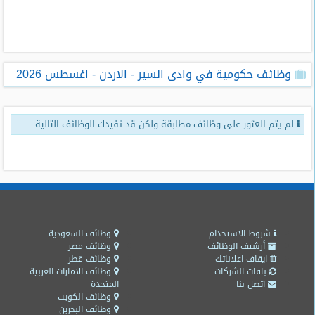
طلبات
وظائف
تصفح
وظائف حكومية في وادى السير - الاردن - اغسطس 2026
الوظائف
وظائف
لم يتم العثور على وظائف مطابقة ولكن قد تفيدك الوظائف التالية
اليوم
وظائف
السعودية
اليوم
وظائف
مصر
شروط الاستخدام
وظائف السعودية
اليوم
أرشيف الوظائف
وظائف مصر
ايقاف اعلاناتك
وظائف قطر
باقات الشركات
وظائف الامارات العربية
وظائف
اتصل بنا
المتحدة
حكومية
وظائف الكويت
وظائف البحرين