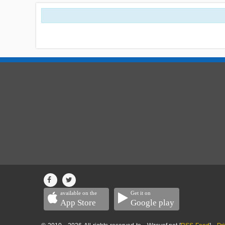
available on the
Get it on
App Store
Google play