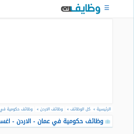
☰
الرئيسية
البحث
عن
وظيفة
دخول
حساب
جديد
اعلان
وظيفة
مجانا
الرئيسية
كل الوظائف
وظائف الاردن
وظائف حكومية في ع
سجل
سيرتك
وظائف حكومية في عمان - الاردن - اغسطس
الذاتية
الان