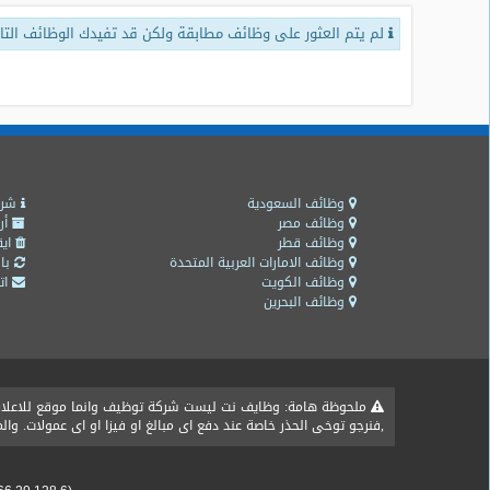
لم يتم العثور على وظائف مطابقة ولكن قد تفيدك الوظائف التال
طلبات
وظائف
تصفح
الوظائف
وظائف
اليوم
وظائف السعودية
شرو
وظائف مصر
أر
وظائف قطر
ايق
وظائف
وظائف الامارات العربية المتحدة
باق
السعودية
وظائف الكويت
اتص
اليوم
وظائف البحرين
وظائف
مصر
اليوم
ملحوظة هامة: وظايف نت ليست شركة توظيف وانما موقع للاعلان ع
,فنرجو توخى الحذر خاصة عند دفع اى مبالغ او فيزا او اى عمولات. و
وظائف
حكومية