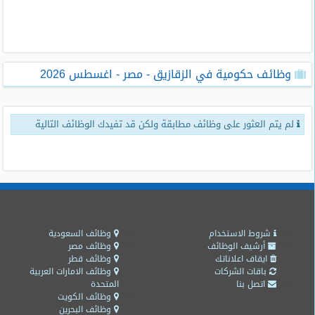
طلبات
وظائف
تصفح
وظائف حكومية في الزقازيق - مصر - اغسطس 2026
الوظائف
وظائف
لم يتم العثور على وظائف مطابقة ولكن قد تفيدك الوظائف التالية
اليوم
وظائف
السعودية
اليوم
وظائف
مصر
شروط الاستخدام
وظائف السعودية
اليوم
أرشيف الوظائف
وظائف مصر
ايقاف اعلاناتك
وظائف قطر
باقات الشركات
وظائف الامارات العربية
وظائف
اتصل بنا
المتحدة
حكومية
وظائف الكويت
وظائف البحرين