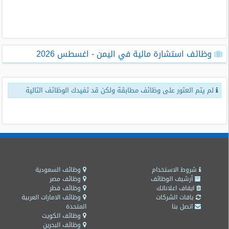
طلبات
وظائف
تصفح
وظائف استشارة مالية في اليمن - اغسطس 2026
الوظائف
وظائف
لم يتم العثور على وظائف مطابقة ولكن قد تفيدك الوظائف التالية
اليوم
وظائف
السعودية
اليوم
وظائف
مصر
شروط الاستخدام
وظائف السعودية
اليوم
أرشيف الوظائف
وظائف مصر
ايقاف اعلاناتك
وظائف قطر
باقات الشركات
وظائف الامارات العربية
وظائف
اتصل بنا
المتحدة
حكومية
وظائف الكويت
وظائف البحرين