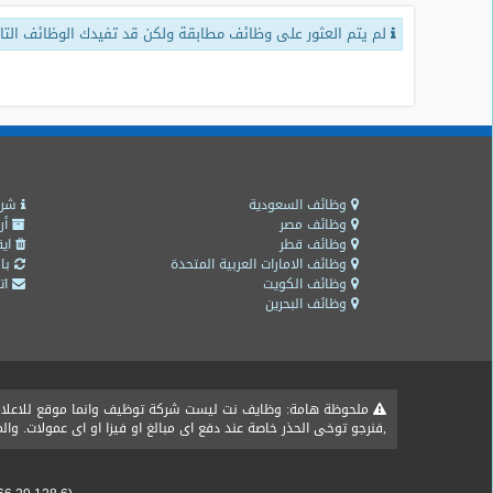
لم يتم العثور على وظائف مطابقة ولكن قد تفيدك الوظائف التال
طلبات
وظائف
تصفح
الوظائف
وظائف
اليوم
وظائف السعودية
شرو
وظائف مصر
أر
وظائف قطر
ايق
وظائف
وظائف الامارات العربية المتحدة
باق
السعودية
وظائف الكويت
اتص
اليوم
وظائف البحرين
وظائف
مصر
اليوم
ملحوظة هامة: وظايف نت ليست شركة توظيف وانما موقع للاعلان ع
,فنرجو توخى الحذر خاصة عند دفع اى مبالغ او فيزا او اى عمولات. و
وظائف
حكومية