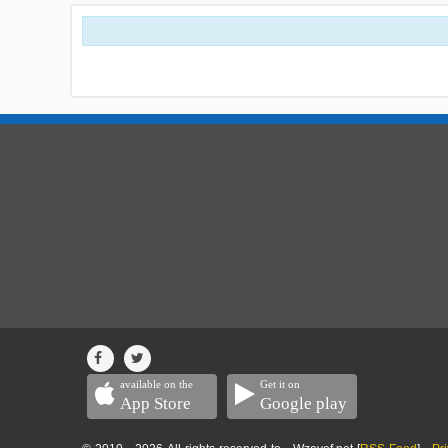
available on the
Get it on
App Store
Google play