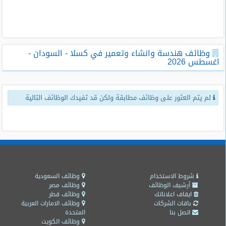
طلبات
وظائف
تصفح
وظائف هندسة وانشاء وتعمير في كسلا - السودان -
الوظائف
اغسطس 2026
وظائف
اليوم
لم يتم العثور على وظائف مطابقة ولكن قد تفيدك الوظائف التالية
وظائف
السعودية
اليوم
وظائف
مصر
اليوم
شروط الاستخدام
وظائف السعودية
أرشيف الوظائف
وظائف مصر
ايقاف اعلاناتك
وظائف قطر
وظائف
باقات الشركات
وظائف الامارات العربية
حكومية
اتصل بنا
المتحدة
وظائف الكويت