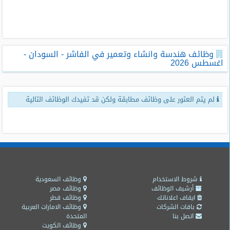
طلبات
وظائف
تصفح
وظائف هندسة وانشاء وتعمير في الفاشر - السودان -
الوظائف
اغسطس 2026
وظائف
اليوم
لم يتم العثور على وظائف مطابقة ولكن قد تفيدك الوظائف التالية
وظائف
السعودية
اليوم
وظائف
مصر
اليوم
شروط الاستخدام
وظائف السعودية
أرشيف الوظائف
وظائف مصر
ايقاف اعلاناتك
وظائف قطر
وظائف
باقات الشركات
وظائف الامارات العربية
حكومية
اتصل بنا
المتحدة
وظائف الكويت