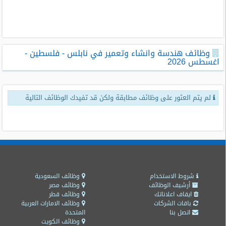
طلبات
وظائف
تصفح
وظائف هندسة وانشاء وتعمير في نابلس - فلسطين -
الوظائف
اغسطس 2026
وظائف
اليوم
لم يتم العثور على وظائف مطابقة ولكن قد تفيدك الوظائف التالية
وظائف
السعودية
اليوم
وظائف
مصر
اليوم
شروط الاستخدام
وظائف السعودية
أرشيف الوظائف
وظائف مصر
ايقاف اعلاناتك
وظائف قطر
وظائف
باقات الشركات
وظائف الامارات العربية
حكومية
اتصل بنا
المتحدة
وظائف الكويت