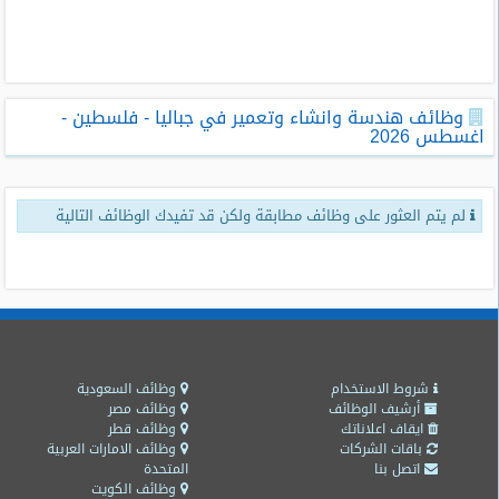
طلبات
وظائف
تصفح
وظائف هندسة وانشاء وتعمير في جباليا - فلسطين -
الوظائف
اغسطس 2026
وظائف
اليوم
لم يتم العثور على وظائف مطابقة ولكن قد تفيدك الوظائف التالية
وظائف
السعودية
اليوم
وظائف
مصر
اليوم
شروط الاستخدام
وظائف السعودية
أرشيف الوظائف
وظائف مصر
ايقاف اعلاناتك
وظائف قطر
وظائف
باقات الشركات
وظائف الامارات العربية
حكومية
اتصل بنا
المتحدة
وظائف الكويت